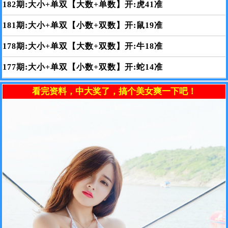
182期:大小+单双【大数+单数】开:虎41准
181期:大小+单双【小数+双数】开:鼠19准
178期:大小+单双【大数+双数】开:牛18准
177期:大小+单双【小数+双数】开:蛇14准
看完资料，中大奖了，搞个美女爽一下吧！