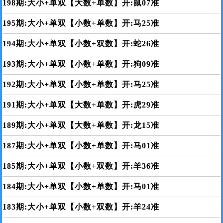
198期:大小+单双【大数+单数】开:鼠07准
195期:大小+单双【小数+单数】开:马25准
194期:大小+单双【小数+双数】开:蛇26准
193期:大小+单双【小数+单数】开:狗09准
192期:大小+单双【小数+单数】开:马25准
191期:大小+单双【大数+单数】开:虎29准
189期:大小+单双【大数+单数】开:龙15准
187期:大小+单双【小数+单数】开:马01准
185期:大小+单双【小数+双数】开:羊36准
184期:大小+单双【小数+单数】开:马01准
183期:大小+单双【小数+双数】开:羊24准