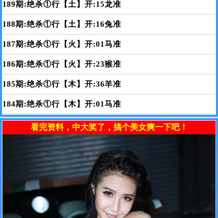
189期:绝杀①行【土】开:15龙准
188期:绝杀①行【土】开:16兔准
187期:绝杀①行【火】开:01马准
186期:绝杀①行【火】开:23猴准
185期:绝杀①行【木】开:36羊准
184期:绝杀①行【木】开:01马准
看完资料，中大奖了，搞个美女爽一下吧！