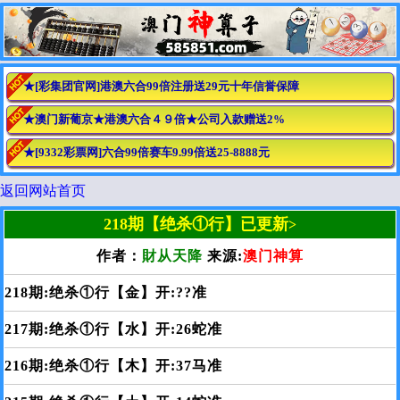
★[彩集团官网]港澳六合99倍注册送29元十年信誉保障
★澳门新葡京★港澳六合４９倍★公司入款赠送2%
★[9332彩票网]六合99倍赛车9.99倍送25-8888元
返回网站首页
218期【绝杀①行】已更新
>
作者：
財从天降
来源:
澳门神算
218期:绝杀①行【金】开:??准
217期:绝杀①行【水】开:26蛇准
216期:绝杀①行【木】开:37马准