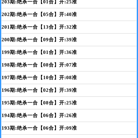
203期:绝杀一合【01合】开:25准
202期:绝杀一合【05合】开:40准
201期:绝杀一合【13合】开:32准
200期:绝杀一合【09合】开:39准
199期:绝杀一合【01合】开:36准
198期:绝杀一合【08合】开:07准
197期:绝杀一合【10合】开:08准
196期:绝杀一合【02合】开:39准
195期:绝杀一合【08合】开:25准
194期:绝杀一合【06合】开:26准
193期:绝杀一合【06合】开:09准