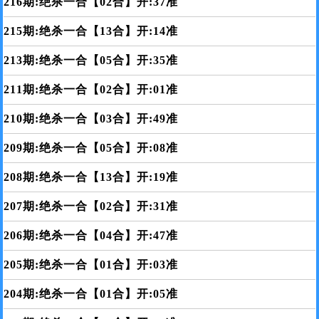
216期:绝杀一合【02合】开:37准
215期:绝杀一合【13合】开:14准
213期:绝杀一合【05合】开:35准
211期:绝杀一合【02合】开:01准
210期:绝杀一合【03合】开:49准
209期:绝杀一合【05合】开:08准
208期:绝杀一合【13合】开:19准
207期:绝杀一合【02合】开:31准
206期:绝杀一合【04合】开:47准
205期:绝杀一合【01合】开:03准
204期:绝杀一合【01合】开:05准