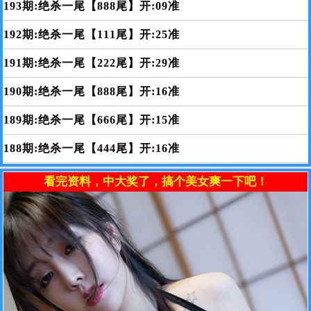
193期:绝杀一尾【888尾】开:09准
192期:绝杀一尾【111尾】开:25准
191期:绝杀一尾【222尾】开:29准
190期:绝杀一尾【888尾】开:16准
189期:绝杀一尾【666尾】开:15准
188期:绝杀一尾【444尾】开:16准
看完资料，中大奖了，搞个美女爽一下吧！