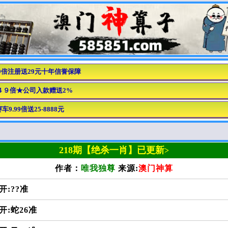
9倍注册送29元十年信誉保障
４９倍★公司入款赠送2%
车9.99倍送25-8888元
218期【绝杀一肖】已更新
>
作者：
唯我独尊
来源:
澳门神算
开:??准
开:蛇26准