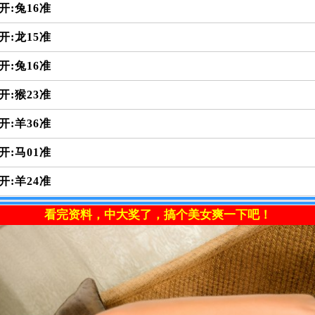
开:兔16准
开:龙15准
开:兔16准
开:猴23准
开:羊36准
开:马01准
开:羊24准
看完资料，中大奖了，搞个美女爽一下吧！