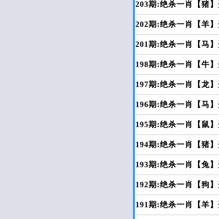
203期:绝杀一肖【猪】
202期:绝杀一肖【羊】
201期:绝杀一肖【马】
198期:绝杀一肖【牛】
197期:绝杀一肖【龙】
196期:绝杀一肖【马】
195期:绝杀一肖【鼠】
194期:绝杀一肖【猪】
193期:绝杀一肖【兔】
192期:绝杀一肖【狗】
191期:绝杀一肖【羊】