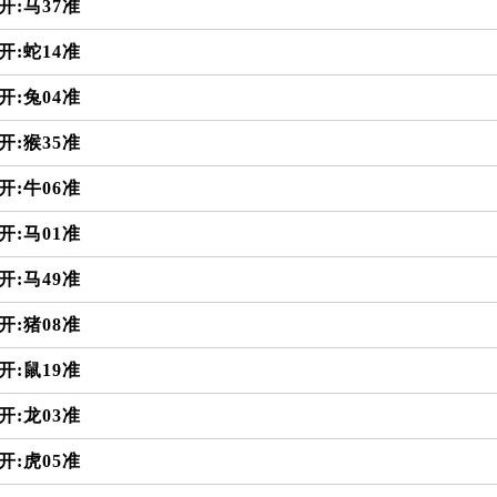
开:马37准
开:蛇14准
开:兔04准
开:猴35准
开:牛06准
开:马01准
开:马49准
开:猪08准
开:鼠19准
开:龙03准
开:虎05准